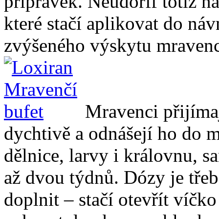
přípravek. Neudorff totiž n
které stačí aplikovat do ná
zvýšeného výskytu mraven
Mravenci přijíma
dychtivě a odnášejí ho do 
dělnice, larvy i královnu, 
až dvou týdnů. Dózy je třeb
doplnit – stačí otevřít víč