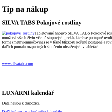
Tip na nákup
SILVA TABS Pokojové rostliny
Tabletované hnojivo SILVA TABS Pokojové rostlin
množství všech živin včetně stopových prvků, které se postupně uvolň
formě (methylenmočovina) se v těsné blízkosti kořenů postupně a ro
dalších pomalu rozpustných sloučenin obsažených v tabletách.
www.silvatabs.com
LUNÁRNÍ kalendář
Data nejsou k dispozici.
Další informace z lunárního kalendáře