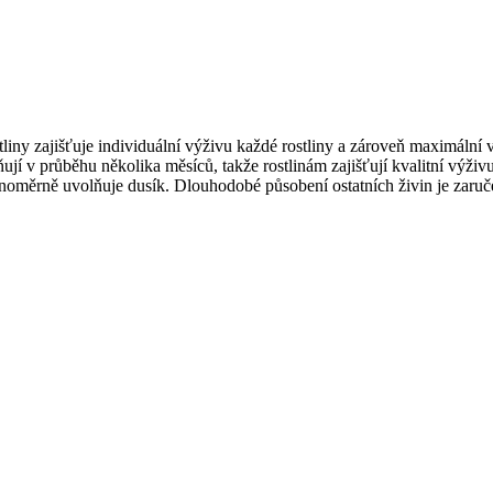
y zajišťuje individuální výživu každé rostliny a zároveň maximální v
ují v průběhu několika měsíců, takže rostlinám zajišťují kvalitní výži
vnoměrně uvolňuje dusík. Dlouhodobé působení ostatních živin je zaru