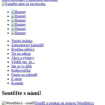
Titulní stránka
Zahradnický kalendář
Rostlina měsíce
Tip na nákup
Akce a výstavy
Věděli jste, že...
Jak se co dělá
Knihovnička
Fauna na zahradě
E-shop
Kontakt
Soutěžte s námi!
Soutěž o poukaz na sestavu Woodblocx