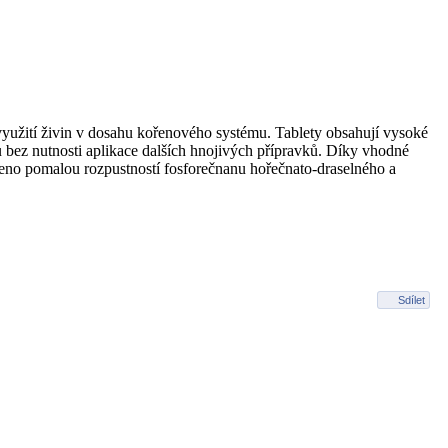
yužití živin v dosahu kořenového systému. Tablety obsahují vysoké
vu bez nutnosti aplikace dalších hnojivých přípravků. Díky vhodné
čeno pomalou rozpustností fosforečnanu hořečnato-draselného a
Sdílet