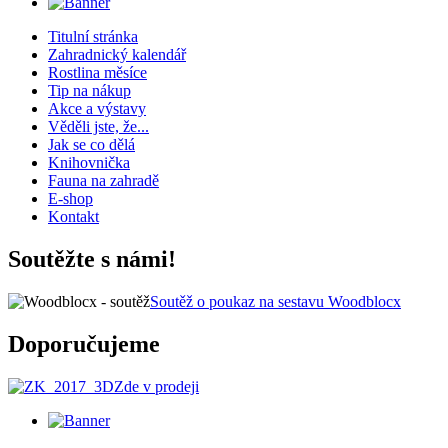
Titulní stránka
Zahradnický kalendář
Rostlina měsíce
Tip na nákup
Akce a výstavy
Věděli jste, že...
Jak se co dělá
Knihovnička
Fauna na zahradě
E-shop
Kontakt
Soutěžte s námi!
Soutěž o poukaz na sestavu Woodblocx
Doporučujeme
Zde v prodeji