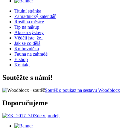
Titulní stránka
Zahradnický kalendář
Rostlina měsíce
Tip na nákup
Akce a výstavy
Věděli jste, že...
Jak se co dělá
Knihovnička
Fauna na zahradě
E-shop
Kontakt
Soutěžte s námi!
Soutěž o poukaz na sestavu Woodblocx
Doporučujeme
Zde v prodeji