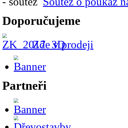
Soutěž o poukaz n
Doporučujeme
Zde v prodeji
Partneři