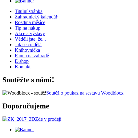
Titulní stránka
Zahradnický kalendář
Rostlina měsíce
Tip na nákup
Akce a výstavy
Věděli jste, že...
Jak se co dělá
Knihovnička
Fauna na zahradě
E-shop
Kontakt
Soutěžte s námi!
Soutěž o poukaz na sestavu Woodblocx
Doporučujeme
Zde v prodeji