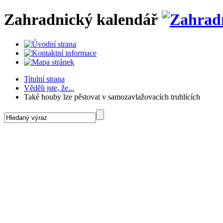
Zahradnický kalendář
Titulní strana
Věděli jste, že...
Také houby lze pěstovat v samozavlažovacích truhlících