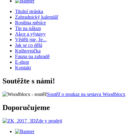
Titulní stránka
Zahradnický kalendář
Rostlina měsíce
Tip na nákup
Akce a výstavy
Věděli jste, že...
Jak se co dělá
Knihovnička
Fauna na zahradě
E-shop
Kontakt
Soutěžte s námi!
Soutěž o poukaz na sestavu Woodblocx
Doporučujeme
Zde v prodeji