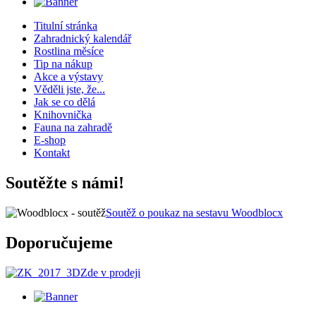
Titulní stránka
Zahradnický kalendář
Rostlina měsíce
Tip na nákup
Akce a výstavy
Věděli jste, že...
Jak se co dělá
Knihovnička
Fauna na zahradě
E-shop
Kontakt
Soutěžte s námi!
Soutěž o poukaz na sestavu Woodblocx
Doporučujeme
Zde v prodeji