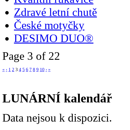
Zdravé letní chutě
České motyčky
DESIMO DUO®
Page 3 of 22
«
‹
1
2
3
4
5
6
7
8
9
10
›
»
LUNÁRNÍ kalendář
Data nejsou k dispozici.