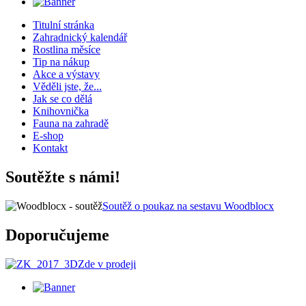
Titulní stránka
Zahradnický kalendář
Rostlina měsíce
Tip na nákup
Akce a výstavy
Věděli jste, že...
Jak se co dělá
Knihovnička
Fauna na zahradě
E-shop
Kontakt
Soutěžte s námi!
Soutěž o poukaz na sestavu Woodblocx
Doporučujeme
Zde v prodeji