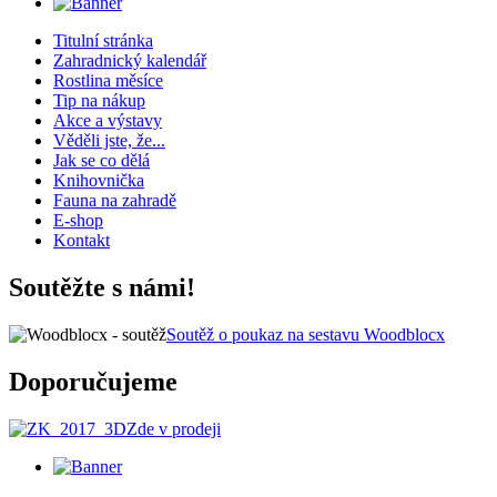
Titulní stránka
Zahradnický kalendář
Rostlina měsíce
Tip na nákup
Akce a výstavy
Věděli jste, že...
Jak se co dělá
Knihovnička
Fauna na zahradě
E-shop
Kontakt
Soutěžte s námi!
Soutěž o poukaz na sestavu Woodblocx
Doporučujeme
Zde v prodeji