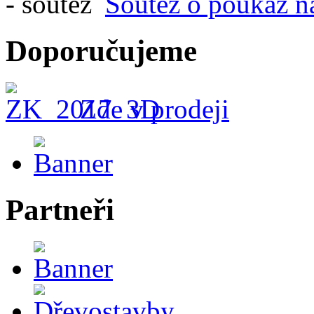
Soutěž o poukaz n
Doporučujeme
Zde v prodeji
Partneři