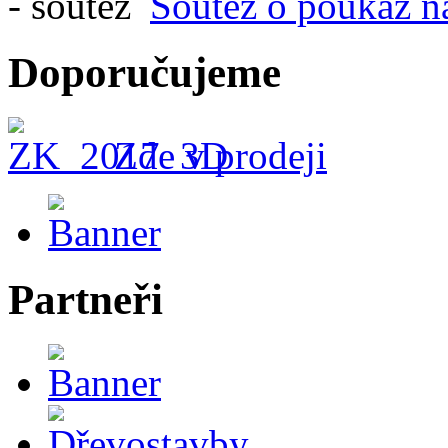
Soutěž o poukaz n
Doporučujeme
Zde v prodeji
Partneři