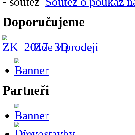
Soutěž o poukaz n
Doporučujeme
Zde v prodeji
Partneři