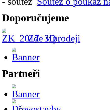
Soutěž o poukaz n
Doporučujeme
Zde v prodeji
Partneři