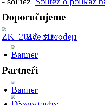
Soutěž o poukaz n
Doporučujeme
Zde v prodeji
Partneři