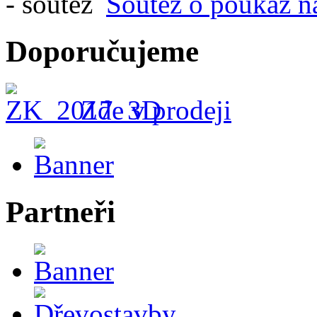
Soutěž o poukaz n
Doporučujeme
Zde v prodeji
Partneři