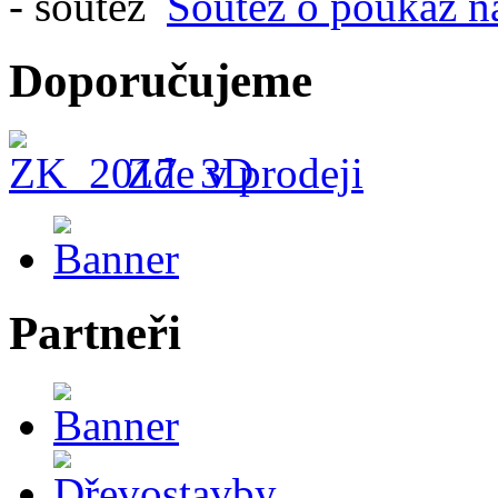
Soutěž o poukaz n
Doporučujeme
Zde v prodeji
Partneři