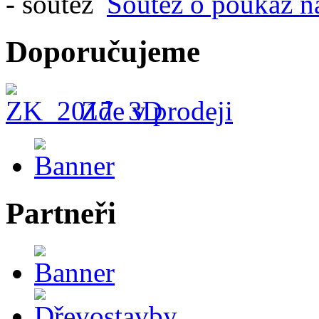
Soutěž o poukaz n
Doporučujeme
Zde v prodeji
Partneři