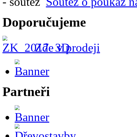
Soutěž o poukaz n
Doporučujeme
Zde v prodeji
Partneři