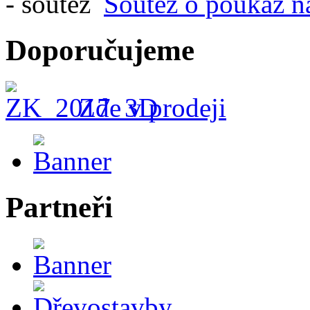
Soutěž o poukaz n
Doporučujeme
Zde v prodeji
Partneři