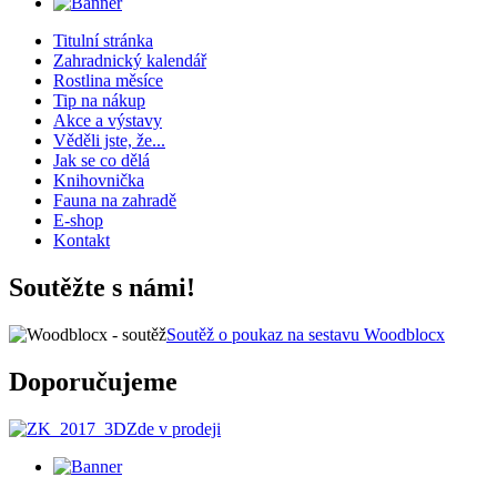
Titulní stránka
Zahradnický kalendář
Rostlina měsíce
Tip na nákup
Akce a výstavy
Věděli jste, že...
Jak se co dělá
Knihovnička
Fauna na zahradě
E-shop
Kontakt
Soutěžte s námi!
Soutěž o poukaz na sestavu Woodblocx
Doporučujeme
Zde v prodeji