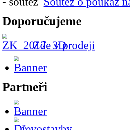
Soutěž o poukaz n
Doporučujeme
Zde v prodeji
Partneři