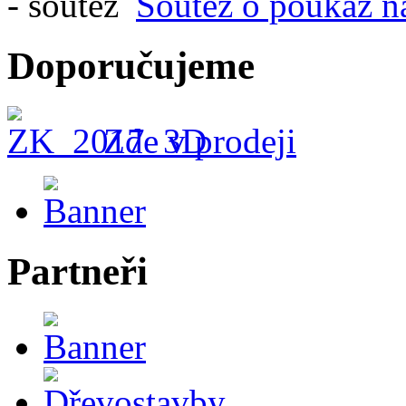
Soutěž o poukaz n
Doporučujeme
Zde v prodeji
Partneři