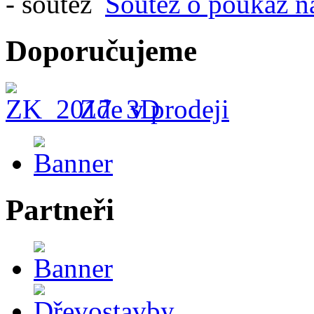
Soutěž o poukaz n
Doporučujeme
Zde v prodeji
Partneři