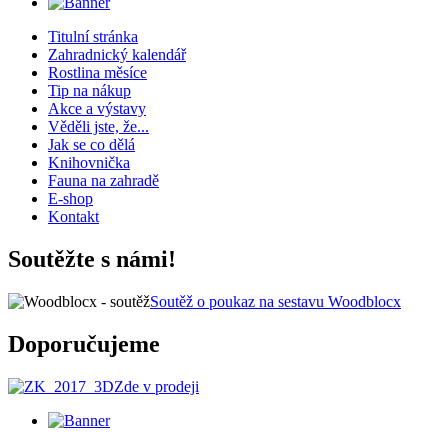
Titulní stránka
Zahradnický kalendář
Rostlina měsíce
Tip na nákup
Akce a výstavy
Věděli jste, že...
Jak se co dělá
Knihovnička
Fauna na zahradě
E-shop
Kontakt
Soutěžte s námi!
Soutěž o poukaz na sestavu Woodblocx
Doporučujeme
Zde v prodeji