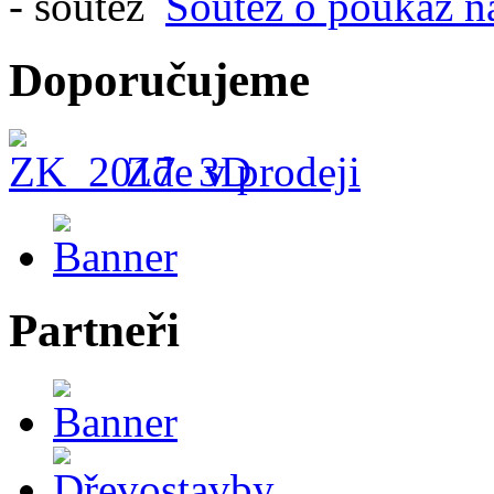
Soutěž o poukaz n
Doporučujeme
Zde v prodeji
Partneři