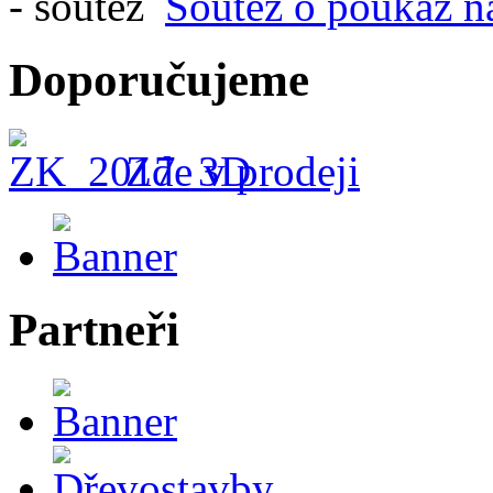
Soutěž o poukaz n
Doporučujeme
Zde v prodeji
Partneři