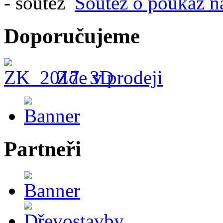
Soutěž o poukaz n
Doporučujeme
Zde v prodeji
Partneři