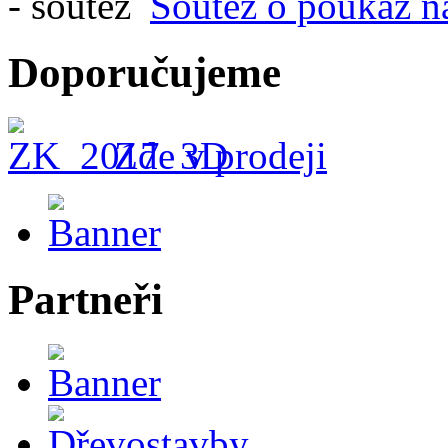
Soutěž o poukaz n
Doporučujeme
Zde v prodeji
Partneři