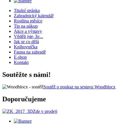
Titulní stránka
Zahradnický kalendář
Rostlina měsíce
Tip na nákup
Akce a výstavy
Věděli jste, že...
Jak se co dělá
Knihovnička
Fauna na zahradě
E-shop
Kontakt
Soutěžte s námi!
Soutěž o poukaz na sestavu Woodblocx
Doporučujeme
Zde v prodeji