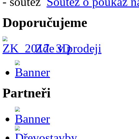
Soutěž o poukaz n
Doporučujeme
Zde v prodeji
Partneři