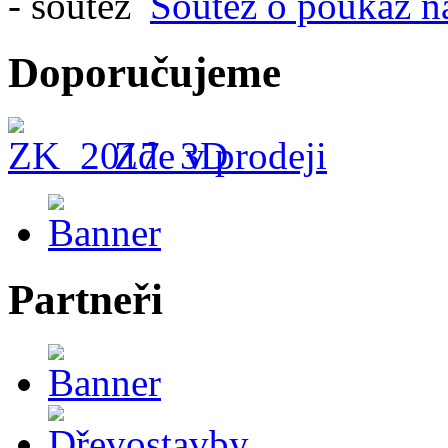
Soutěž o poukaz n
Doporučujeme
Zde v prodeji
Partneři