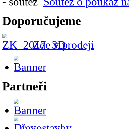
Soutěž o poukaz n
Doporučujeme
Zde v prodeji
Partneři