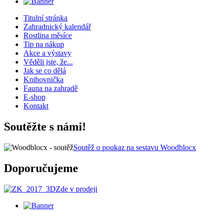
Titulní stránka
Zahradnický kalendář
Rostlina měsíce
Tip na nákup
Akce a výstavy
Věděli jste, že...
Jak se co dělá
Knihovnička
Fauna na zahradě
E-shop
Kontakt
Soutěžte s námi!
Soutěž o poukaz na sestavu Woodblocx
Doporučujeme
Zde v prodeji