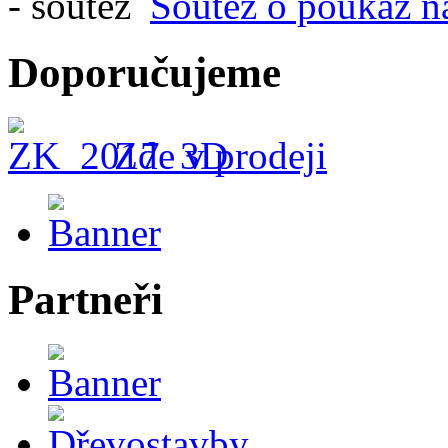
Soutěž o poukaz n
Doporučujeme
Zde v prodeji
Partneři