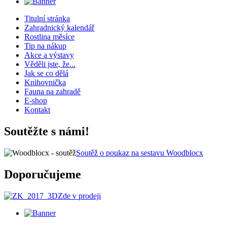
Titulní stránka
Zahradnický kalendář
Rostlina měsíce
Tip na nákup
Akce a výstavy
Věděli jste, že...
Jak se co dělá
Knihovnička
Fauna na zahradě
E-shop
Kontakt
Soutěžte s námi!
Soutěž o poukaz na sestavu Woodblocx
Doporučujeme
Zde v prodeji