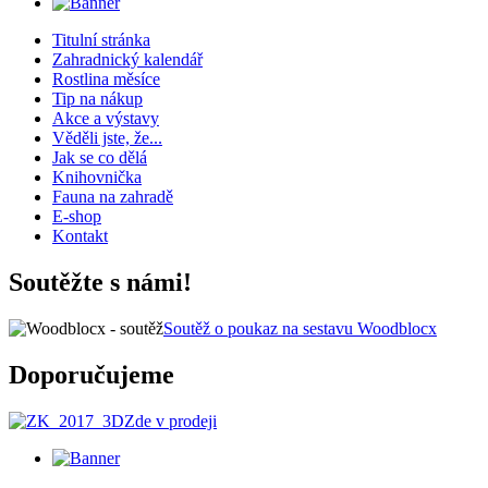
Titulní stránka
Zahradnický kalendář
Rostlina měsíce
Tip na nákup
Akce a výstavy
Věděli jste, že...
Jak se co dělá
Knihovnička
Fauna na zahradě
E-shop
Kontakt
Soutěžte s námi!
Soutěž o poukaz na sestavu Woodblocx
Doporučujeme
Zde v prodeji