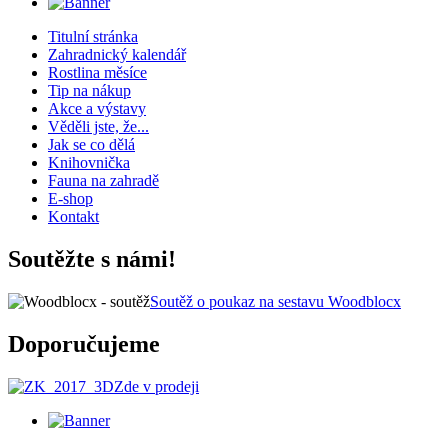
Titulní stránka
Zahradnický kalendář
Rostlina měsíce
Tip na nákup
Akce a výstavy
Věděli jste, že...
Jak se co dělá
Knihovnička
Fauna na zahradě
E-shop
Kontakt
Soutěžte s námi!
Soutěž o poukaz na sestavu Woodblocx
Doporučujeme
Zde v prodeji