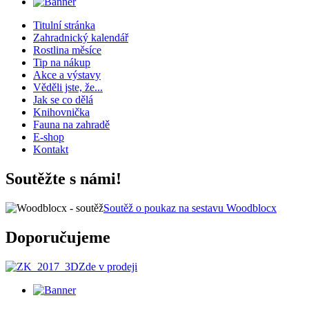
Titulní stránka
Zahradnický kalendář
Rostlina měsíce
Tip na nákup
Akce a výstavy
Věděli jste, že...
Jak se co dělá
Knihovnička
Fauna na zahradě
E-shop
Kontakt
Soutěžte s námi!
Soutěž o poukaz na sestavu Woodblocx
Doporučujeme
Zde v prodeji