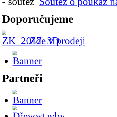
Soutěž o poukaz n
Doporučujeme
Zde v prodeji
Partneři