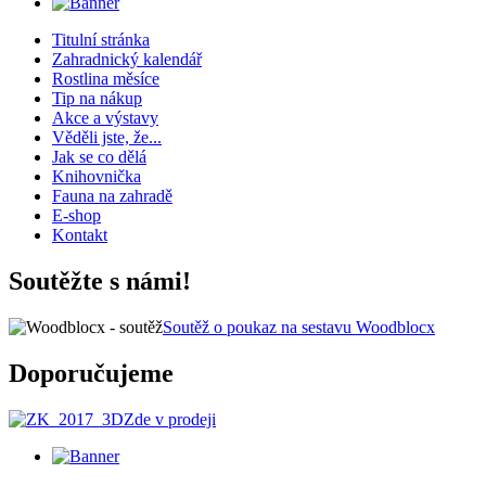
Titulní stránka
Zahradnický kalendář
Rostlina měsíce
Tip na nákup
Akce a výstavy
Věděli jste, že...
Jak se co dělá
Knihovnička
Fauna na zahradě
E-shop
Kontakt
Soutěžte s námi!
Soutěž o poukaz na sestavu Woodblocx
Doporučujeme
Zde v prodeji