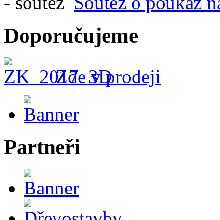
Soutěž o poukaz n
Doporučujeme
Zde v prodeji
Partneři