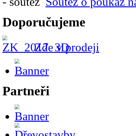
Soutěž o poukaz n
Doporučujeme
Zde v prodeji
Partneři