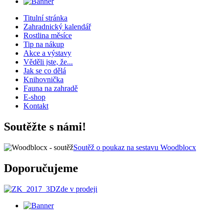
Titulní stránka
Zahradnický kalendář
Rostlina měsíce
Tip na nákup
Akce a výstavy
Věděli jste, že...
Jak se co dělá
Knihovnička
Fauna na zahradě
E-shop
Kontakt
Soutěžte s námi!
Soutěž o poukaz na sestavu Woodblocx
Doporučujeme
Zde v prodeji