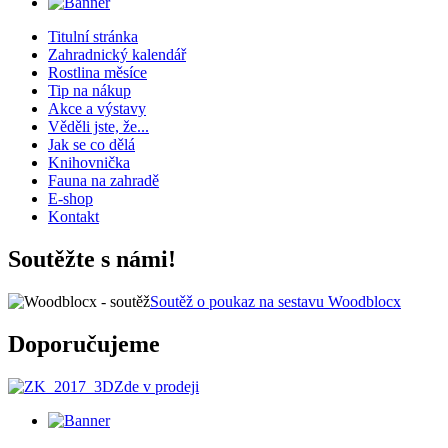
Titulní stránka
Zahradnický kalendář
Rostlina měsíce
Tip na nákup
Akce a výstavy
Věděli jste, že...
Jak se co dělá
Knihovnička
Fauna na zahradě
E-shop
Kontakt
Soutěžte s námi!
Soutěž o poukaz na sestavu Woodblocx
Doporučujeme
Zde v prodeji