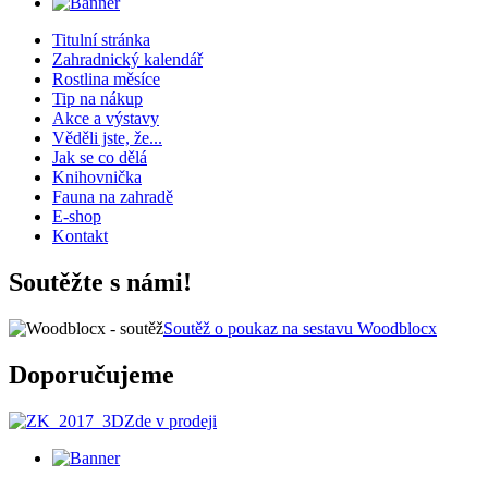
Titulní stránka
Zahradnický kalendář
Rostlina měsíce
Tip na nákup
Akce a výstavy
Věděli jste, že...
Jak se co dělá
Knihovnička
Fauna na zahradě
E-shop
Kontakt
Soutěžte s námi!
Soutěž o poukaz na sestavu Woodblocx
Doporučujeme
Zde v prodeji