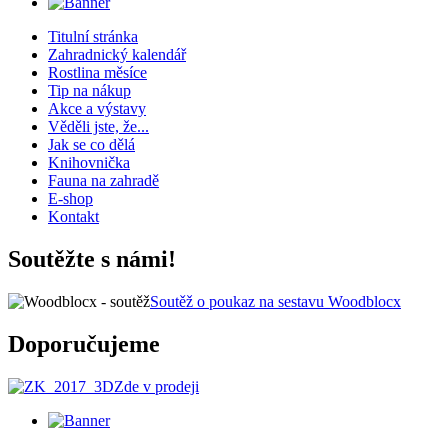
Titulní stránka
Zahradnický kalendář
Rostlina měsíce
Tip na nákup
Akce a výstavy
Věděli jste, že...
Jak se co dělá
Knihovnička
Fauna na zahradě
E-shop
Kontakt
Soutěžte s námi!
Soutěž o poukaz na sestavu Woodblocx
Doporučujeme
Zde v prodeji