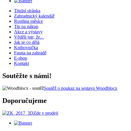
Titulní stránka
Zahradnický kalendář
Rostlina měsíce
Tip na nákup
Akce a výstavy
Věděli jste, že...
Jak se co dělá
Knihovnička
Fauna na zahradě
E-shop
Kontakt
Soutěžte s námi!
Soutěž o poukaz na sestavu Woodblocx
Doporučujeme
Zde v prodeji