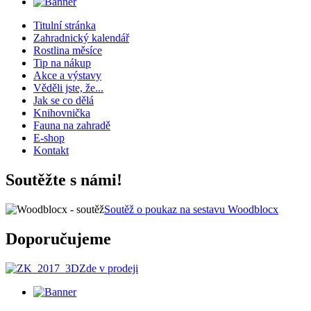
Titulní stránka
Zahradnický kalendář
Rostlina měsíce
Tip na nákup
Akce a výstavy
Věděli jste, že...
Jak se co dělá
Knihovnička
Fauna na zahradě
E-shop
Kontakt
Soutěžte s námi!
Soutěž o poukaz na sestavu Woodblocx
Doporučujeme
Zde v prodeji